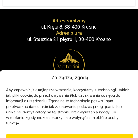
Adres siedziby
ul. Kręta 8, 38-400 Krosno
Adres biura
ul. Staszica 21 piętro 1, 38-400 Krosno
Zarządzaj zgodą
Kontakt
Aby zapewnić jak najlepsze wrażenia, korzystamy z technologii, takich
+48 519 420 750
jak pliki cookie, do przechowywania i/lub uzyskiwania dostępu do
informacji o urządzeniu. Zgoda na te technologie pozwoli nam
kontakt@victorinihome.pl
przetwarzać dane, takie jak zachowanie podczas przeglądania lub
unikalne identyfikatory na tej stronie. Brak wyrażenia zgody lub
Victorini
© 2024 Wszelkie prawa
Wykonanie:
AbcWeb.pl
wycofanie zgody może niekorzystnie wpłynąć na niektóre cechy i
Home
zastrzeżone
funkcje.