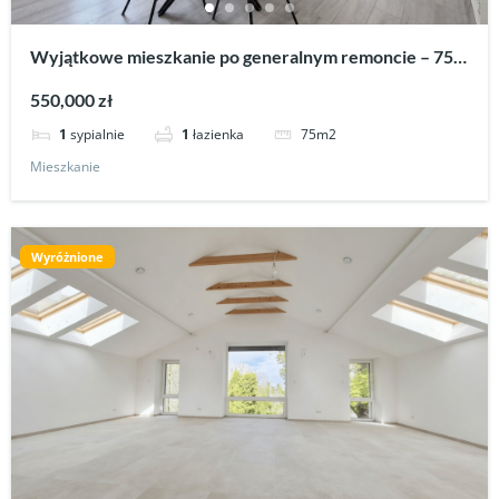
Wyjątkowe mieszkanie po generalnym remoncie – 75
m² | Krosno, ul. Naftowa
550,000 zł
75m2
1
sypialnie
1
łazienka
Mieszkanie
Wyróżnione