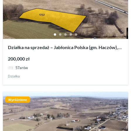
Działka na sprzedaż – Jabłonica Polska (gm. Haczów),
projekt domu w cenie.
200,000 zł
57arów
Działka
Wyróżnione