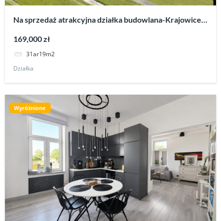
Na sprzedaż atrakcyjna działka budowlana-Krajowice
koło Jasła
169,000 zł
31ar19m2
Działka
Wyróżnione