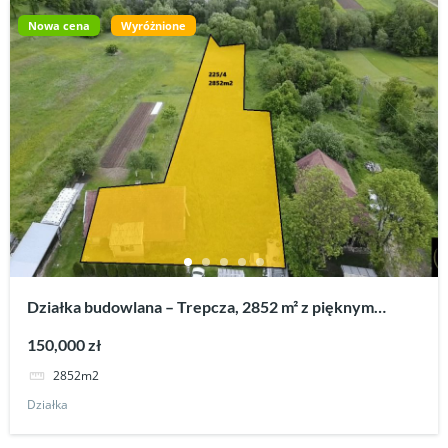
Nowa cena
Wyróżnione
Działka budowlana – Trepcza, 2852 m² z pięknym
widokiem, media i dom do remontu.
150,000 zł
2852m2
Działka