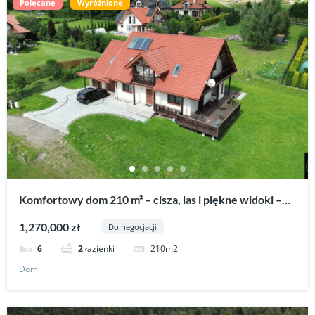
Polecane
Wyróżnione
Komfortowy dom 210 m² – cisza, las i piękne widoki –
Bykowce.
1,270,000 zł
Do negocjacji
210m2
6
2
łazienki
Dom