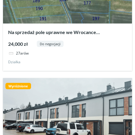
Na sprzedaż pole uprawne we Wrocance
gm.Tarnowiec
24,000 zł
Do negocjacji
27arów
Działka
Wyróżnione