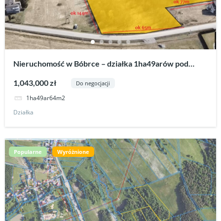
Nieruchomość w Bóbrce – działka 1ha49arów pod
zabudowę z WZ.
1,043,000 zł
Do negocjacji
1ha49ar64m2
Działka
Popularne
Wyróżnione