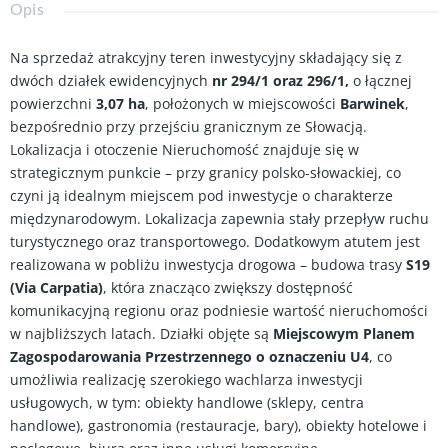
Opis
Na sprzedaż atrakcyjny teren inwestycyjny składający się z
dwóch działek ewidencyjnych
nr 294/1 oraz 296/1,
o łącznej
powierzchni
3,07 ha
, położonych w miejscowości
Barwinek
,
bezpośrednio przy przejściu granicznym ze Słowacją.
Lokalizacja i otoczenie Nieruchomość znajduje się w
strategicznym punkcie – przy granicy polsko-słowackiej, co
czyni ją idealnym miejscem pod inwestycje o charakterze
międzynarodowym. Lokalizacja zapewnia stały przepływ ruchu
turystycznego oraz transportowego. Dodatkowym atutem jest
realizowana w pobliżu inwestycja drogowa – budowa trasy
S19
(Via Carpatia)
, która znacząco zwiększy dostępność
komunikacyjną regionu oraz podniesie wartość nieruchomości
w najbliższych latach. Działki objęte są
Miejscowym Planem
Zagospodarowania Przestrzennego o oznaczeniu U4
, co
umożliwia realizację szerokiego wachlarza inwestycji
usługowych, w tym: obiekty handlowe (sklepy, centra
handlowe), gastronomia (restauracje, bary), obiekty hotelowe i