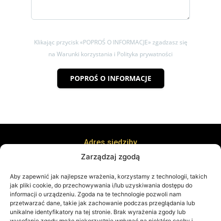
Klikając przycisk «POPROŚ O INFORMACJE» zgadzasz się
na Warunki korzystania i Polityka prywatności
POPROŚ O INFORMACJE
Adres siedziby
ul. Kręta 8, 38-400 Krosno
Zarządzaj zgodą
Adres biura
ul. Staszica 21 piętro 1, 38-400 Krosno
Aby zapewnić jak najlepsze wrażenia, korzystamy z technologii, takich
jak pliki cookie, do przechowywania i/lub uzyskiwania dostępu do
informacji o urządzeniu. Zgoda na te technologie pozwoli nam
przetwarzać dane, takie jak zachowanie podczas przeglądania lub
unikalne identyfikatory na tej stronie. Brak wyrażenia zgody lub
wycofanie zgody może niekorzystnie wpłynąć na niektóre cechy i