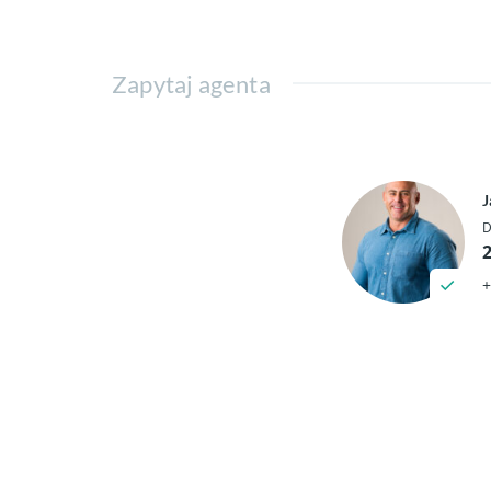
Zapytaj agenta
J
D
+