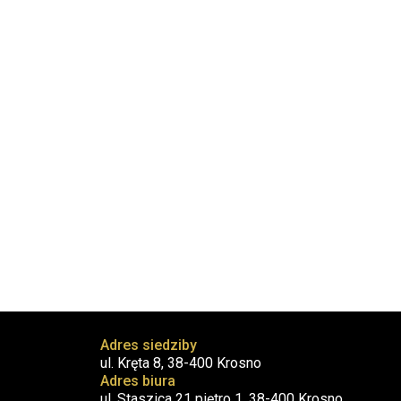
Adres siedziby
ul. Kręta 8, 38-400 Krosno
Adres biura
ul. Staszica 21 piętro 1, 38-400 Krosno