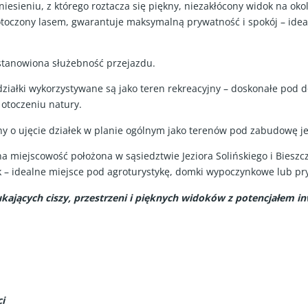
iesieniu, z którego roztacza się piękny, niezakłócony widok na okol
otoczony lasem, gwarantuje maksymalną prywatność i spokój – ide
tanowiona służebność przejazdu.
ziałki wykorzystywane są jako teren rekreacyjny – doskonałe pod d
otoczeniu natury.
iny o ujęcie działek w planie ogólnym jako terenów pod zabudowę 
a miejscowość położona w sąsiedztwie Jeziora Solińskiego i Biesz
ok – idealne miejsce pod agroturystykę, domki wypoczynkowe lub pr
kających ciszy, przestrzeni i pięknych widoków z potencjałem i
i