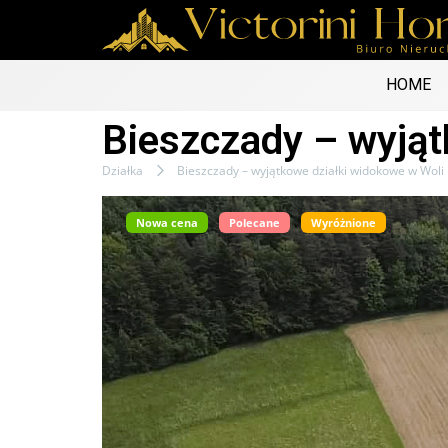
HOME
Bieszczady – wyjąt
Działka
Bieszczady – wyjątkowe działki widokowe w Woli
Nowa cena
Polecane
Wyróżnione