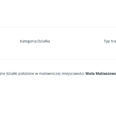
Kategoria
:
Działka
Typ tra
jne działki położone w malowniczej miejscowości
Wola Matiaszow