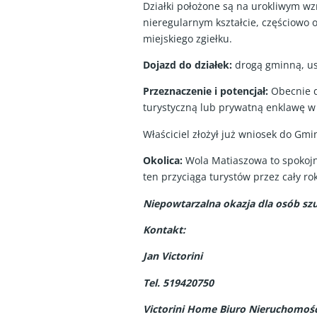
Działki położone są na urokliwym wzn
nieregularnym kształcie, częściowo 
miejskiego zgiełku.
Dojazd do działek:
drogą gminną, us
Przeznaczenie i potencjał:
Obecnie d
turystyczną lub prywatną enklawę w 
Właściciel złożył już wniosek do Gm
Okolica:
Wola Matiaszowa to spokojn
ten przyciąga turystów przez cały r
Niepowtarzalna okazja dla osób szu
Kontakt:
Jan Victorini
Tel. 519420750
Victorini Home Biuro Nieruchomośc