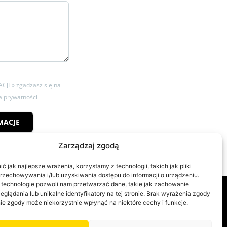
ACJE» zgadzasz się na
ka prywatności
MACJE
Zarządzaj zgodą
 jak najlepsze wrażenia, korzystamy z technologii, takich jak pliki
przechowywania i/lub uzyskiwania dostępu do informacji o urządzeniu.
 technologie pozwoli nam przetwarzać dane, takie jak zachowanie
eglądania lub unikalne identyfikatory na tej stronie. Brak wyrażenia zgody
Kontakt
ie zgody może niekorzystnie wpłynąć na niektóre cechy i funkcje.
+48 519 420 750
kontakt@victorinihome.pl