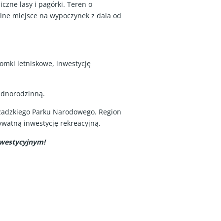
iczne lasy i pagórki. Teren o
alne miejsce na wypoczynek z dala od
omki letniskowe, inwestycję
jednorodzinną.
czadzkiego Parku Narodowego. Region
ywatną inwestycję rekreacyjną.
nwestycyjnym!