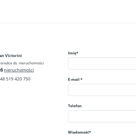
Imię*
an Victorini
oradca ds. nieruchomości
26
nieruchomości
48 519 420 750
E-mail *
Telefon
Wiadomość*