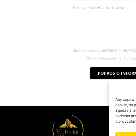
Klikając przycisk «POPROŚ O INFORM
Warunki korzystania i Polity
POPROŚ O INFOR
Aby zapewnić
cookie, do 
Zgoda na te
podczas prz
lub wycofan