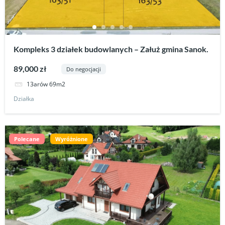
Kompleks 3 działek budowlanych – Załuż gmina Sanok.
89,000 zł
Do negocjacji
13arów 69m2
Działka
Polecane
Wyróżnione