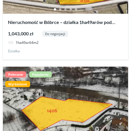
Nieruchomość w Bóbrce – działka 1ha49arów pod
zabudowę z WZ.
1,043,000 zł
Do negocjacji
1ha49ar64m2
Działka
Polecane
Popularne
Wyróżnione