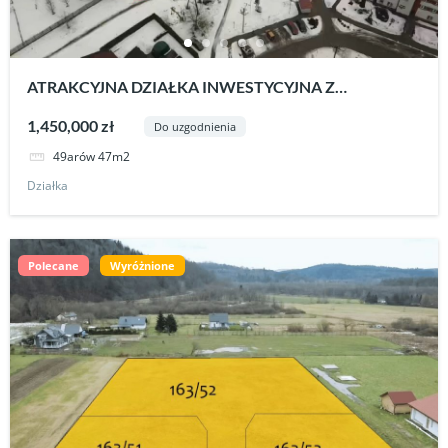
ATRAKCYJNA DZIAŁKA INWESTYCYJNA Z
SZEROKIMI MOŻLIWOŚCIAMI ZABUDOWY –
1,450,000 zł
Do uzgodnienia
STRZYŻÓW.
49arów 47m2
Działka
Polecane
Wyróżnione