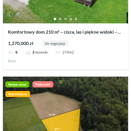
Komfortowy dom 210 m² – cisza, las i piękne widoki –
Bykowce.
1,270,000 zł
Do negocjacji
210m2
6
2
łazienki
Dom
Nowa cena
Polecane
Wyróżnione