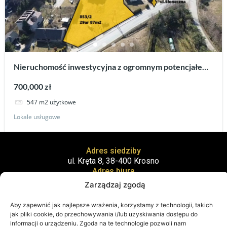
Nieruchomość inwestycyjna z ogromnym potencjałem
w Iskrzyni.
700,000 zł
547 m2 użytkowe
Lokale usługowe
Adres siedziby
ul. Kręta 8, 38-400 Krosno
Adres biura
ul. Staszica 21 piętro 1, 38-400 Krosno
Zarządzaj zgodą
Aby zapewnić jak najlepsze wrażenia, korzystamy z technologii, takich
jak pliki cookie, do przechowywania i/lub uzyskiwania dostępu do
informacji o urządzeniu. Zgoda na te technologie pozwoli nam