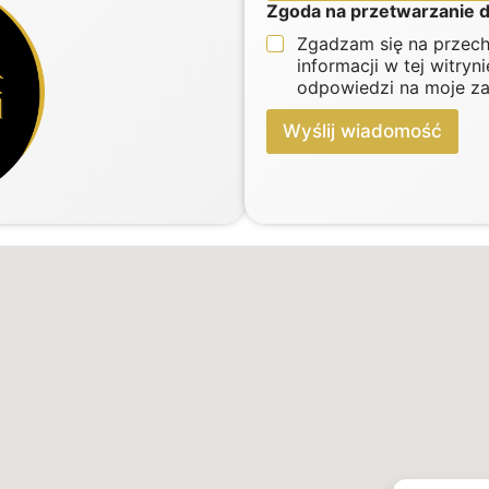
Zgoda na przetwarzanie
w
d
a
o
Zgadzam się na przec
r
m
informacji w tej witryn
z
o
odpowiedzi na moje za
a
ś
n
ć
Wyślij wiadomość
i
e