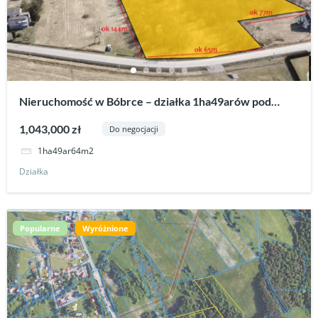
Nieruchomość w Bóbrce – działka 1ha49arów pod
zabudowę z WZ.
1,043,000 zł
Do negocjacji
1ha49ar64m2
Działka
Popularne
Wyróżnione