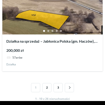
Działka na sprzedaż – Jabłonica Polska (gm. Haczów),
projekt domu w cenie.
200,000 zł
57arów
Działka
1
2
3
1 - 10 z 26 nieruchomości