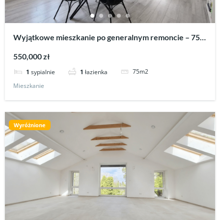
Wyjątkowe mieszkanie po generalnym remoncie – 75
m² | Krosno, ul. Naftowa
550,000 zł
75m2
1
sypialnie
1
łazienka
Mieszkanie
Wyróżnione