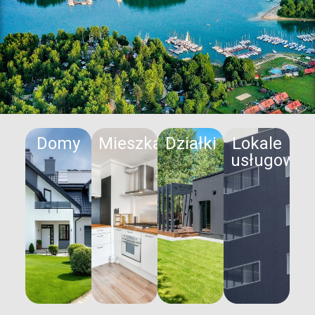
Domy
Mieszkania
Działki
Lokale
usługowe