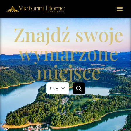
Znajdź swoje
wymarzone
miejsce
Filtry