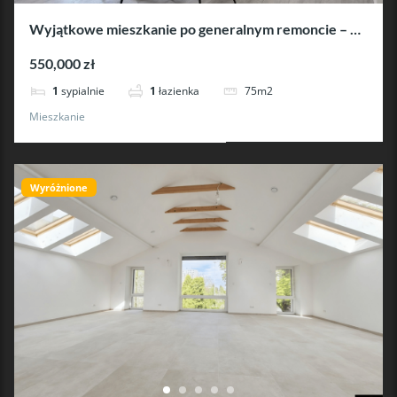
Wyjątkowe mieszkanie po generalnym remoncie – 75
m² | Krosno, ul. Naftowa
550,000 zł
75m2
1
sypialnie
1
łazienka
Mieszkanie
Wyróżnione