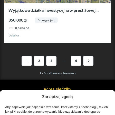
Wyjątkowa działka inwestycyjna w prestiżowej
lokalizacji-Krościenko Niżne
350,000 zł
Do negocjacji
0,6464 ha
Działka
…
1
2
3
6
1 - 5 z 28 nieruchomości
Adres siedziby
ul. Kręta 8, 38-400 Krosno
Zarządzaj zgodą
Adres biura
ul. Staszica 21 piętro 1, 38-400 Krosno
Aby zapewnić jak najlepsze wrażenia, korzystamy z technologii, takich
jak pliki cookie, do przechowywania i/lub uzyskiwania dostępu do