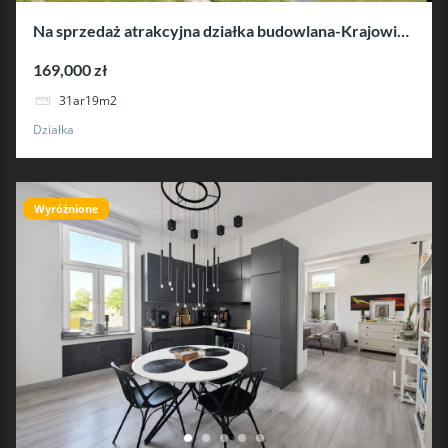
Na sprzedaż atrakcyjna działka budowlana-Krajowice
koło Jasła
169,000 zł
31ar19m2
Działka
Wyróżnione