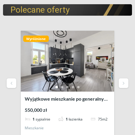
Polecane oferty
Wyróżnione
Wyró
Wyjątkowe mieszkanie po generalnym
OFE
remoncie – 75 m² | Krosno, ul. Naftowa
POW
550,000 zł
11,0
DOS
75m2
1
sypialnie
1
łazienka
Lokal
Mieszkanie