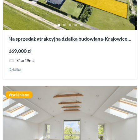
Na sprzedaż atrakcyjna działka budowlana-Krajowice
koło Jasła
169,000 zł
31ar19m2
Działka
Wyróżnione