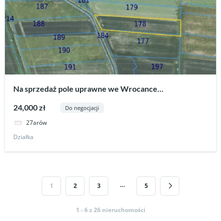
Na sprzedaż pole uprawne we Wrocance
gm.Tarnowiec
24,000 zł
Do negocjacji
27arów
Działka
…
1
2
3
5
1 - 6 z 26 nieruchomości