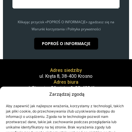
Klikając przycisk «POPROŚ O INFORMACJE» zgadzasz się na
Warunki korzystania i Polityka prywatności
POPROŚ O INFORMACJE
Adres siedziby
ul. Kręta 8, 38-400 Krosno
Adres biura
ul. Staszica 21 piętro 1, 38-400 Krosno
Zarządzaj zgodą
Aby zapewnić jak najlepsze wrażenia, korzystamy z technologii, takich
jak pliki cookie, do przechowywania i/lub uzyskiwania dostępu do
informacji o urządzeniu. Zgoda na te technologie pozwoli nam
przetwarzać dane, takie jak zachowanie podczas przeglądania lub
unikalne identyfikatory na tej stronie. Brak wyrażenia zgody lub