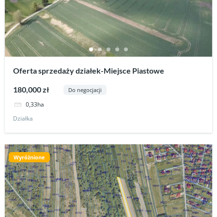
Oferta sprzedaży działek-Miejsce Piastowe
180,000 zł
Do negocjacji
0,33ha
Działka
Wyróżnione