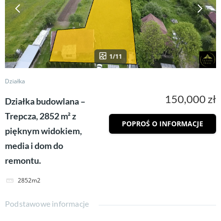
1/11
Działka
150,000 zł
Działka budowlana –
Trepcza, 2852 m² z
POPROŚ O INFORMACJE
pięknym widokiem,
media i dom do
remontu.
2852m2
Podstawowe informacje