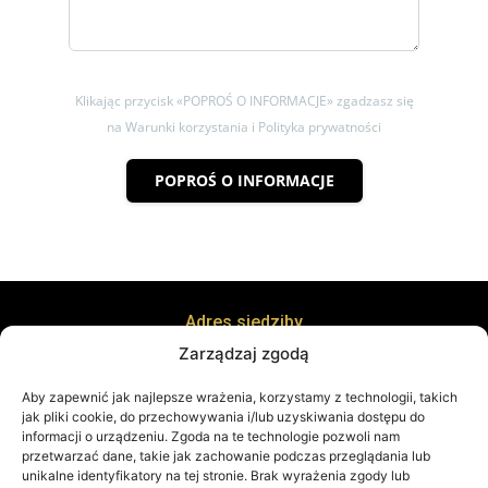
Klikając przycisk «POPROŚ O INFORMACJE» zgadzasz się
na Warunki korzystania i Polityka prywatności
POPROŚ O INFORMACJE
Adres siedziby
ul. Kręta 8, 38-400 Krosno
Zarządzaj zgodą
Adres biura
ul. Staszica 21 piętro 1, 38-400 Krosno
Aby zapewnić jak najlepsze wrażenia, korzystamy z technologii, takich
jak pliki cookie, do przechowywania i/lub uzyskiwania dostępu do
informacji o urządzeniu. Zgoda na te technologie pozwoli nam
przetwarzać dane, takie jak zachowanie podczas przeglądania lub
unikalne identyfikatory na tej stronie. Brak wyrażenia zgody lub