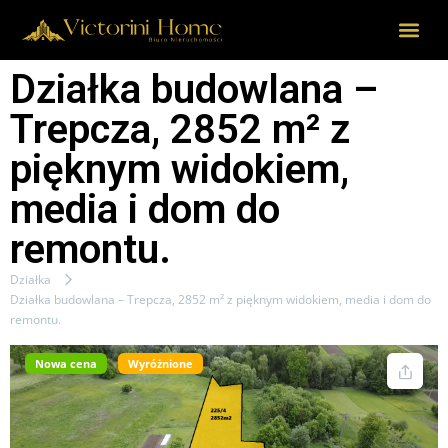
Działka budowlana –
Trepcza, 2852 m² z
pięknym widokiem,
media i dom do
remontu.
Działka
Działka budowlana – Trepcza, 2852 m² z pięknym widokiem, media i dom do
remontu.
Nowa cena
Wyróżnione