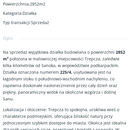
Powierzchnia
:
2852m2
Kategoria
:
Działka
Typ transakcji
:
Sprzedaż
Opis
Na sprzedaż wyjątkowa działka budowlana o powierzchni
2852
m²
położona w malowniczej miejscowości Trepcza, zaledwie
kilka kilometrów od Sanoka, w województwie podkarpackim.
Działka oznaczona numerem
225/4,
usytuowana jest na
łagodnym stoku o południowo-wschodnim nachyleniu, co
zapewnia doskonałe nasłonecznienie przez cały dzień oraz
piękny, panoramiczny widok na okoliczne wzgórza i dolinę
Sanu.
Lokalizacja i otoczenie: Trepcza to spokojna, urokliwa wieś o
charakterze podmiejskim, oferująca bliskość natury przy
jednoczesnym szybkim dostępie do miasta. Okolica jest idealna
dla osób ceniących ciszę, przestrzeń i kontakt z przyrodą. W