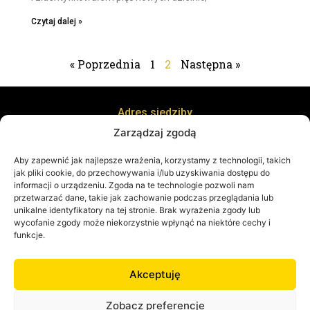
Czytaj dalej »
« Poprzednia
1
2
Następna »
Adres siedziby
ul. Kręta 8, 38-400 Krosno
Zarządzaj zgodą
Adres biura
ul. Staszica 21 piętro 1, 38-400 Krosno
Aby zapewnić jak najlepsze wrażenia, korzystamy z technologii, takich
jak pliki cookie, do przechowywania i/lub uzyskiwania dostępu do
informacji o urządzeniu. Zgoda na te technologie pozwoli nam
przetwarzać dane, takie jak zachowanie podczas przeglądania lub
unikalne identyfikatory na tej stronie. Brak wyrażenia zgody lub
wycofanie zgody może niekorzystnie wpłynąć na niektóre cechy i
funkcje.
Kontakt
Akceptuję
+48 519 420 750
kontakt@victorinihome.pl
Zobacz preferencje